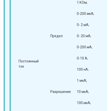
1 КОм;
1 
0-200 мкА;
0-
0- 2 мА;
0- 
Предел
0- 20 мА;
0-
0-200 мА;
0-
0-10 А;
0-
Постоянный
ток
100 нА;
10
1 мкА;
1 
Разрешение
10 мкА;
10
100 мкА;
10