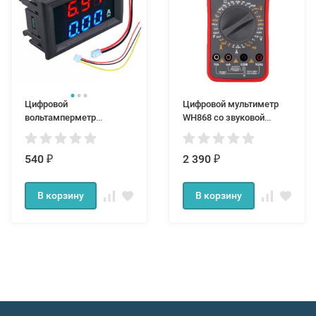
Цифровой
Цифровой мультиметр
вольтамперметр
WH868 со звуковой
(вольтметр + амперметр)
прозвонкой функцией
DC 0-100В, 0-10А
измерения частоты и
540
температуры
2 390
₽
₽
В корзину
В корзину