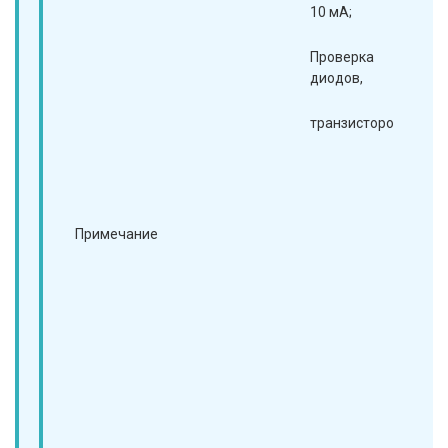
10 мА;
10
Проверка
Пр
диодов,
ди
транзисторов.
тр
Зв
пр
<1
Примечание
ге
ме
50