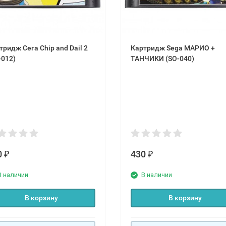
тридж Сега Chip and Dail 2
Картридж Sega МАРИО +
-012)
ТАНЧИКИ (SO-040)
0
430
₽
₽
В наличии
В наличии
В корзину
В корзину