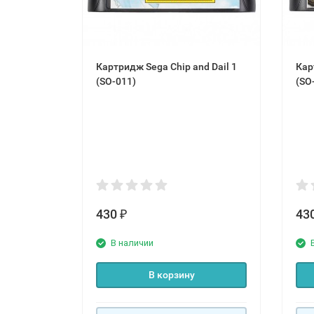
Картридж Sega Chip and Dail 1
Кар
(SO-011)
(SO
430
43
₽
В наличии
В корзину