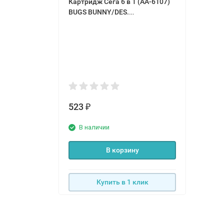
Картридж Сега 6 в 1 (AA-6107)
BUGS BUNNY/DES.
DEMOL./DUNE 2 /EARTHWORM
JIM
523
₽
В наличии
В корзину
Купить в 1 клик