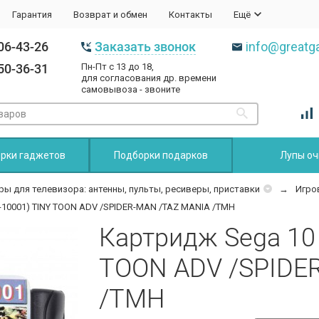
Гарантия
Возврат и обмен
Контакты
Ещё
06-43-26
Заказать звонок
info@greatga
50-36-31
Пн-Пт с 13 до 18,
для согласования др. времени
самовывоза - звоните
рки гаджетов
Подборки подарков
Лупы оч
ры для телевизора: антенны, пульты, ресиверы, приставки
Игро
B-10001) TINY TOON ADV /SPIDER-MAN /TAZ MANIA /TMH
Картридж Sega 10 
TOON ADV /SPIDE
/TMH