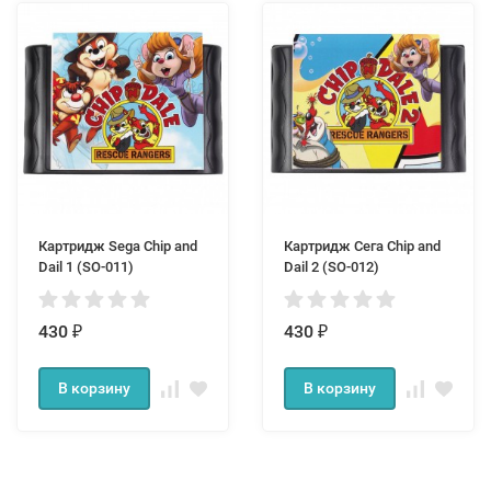
Картридж Sega Chip and
Картридж Сега Chip and
Dail 1 (SO-011)
Dail 2 (SO-012)
430
430
₽
₽
В корзину
В корзину