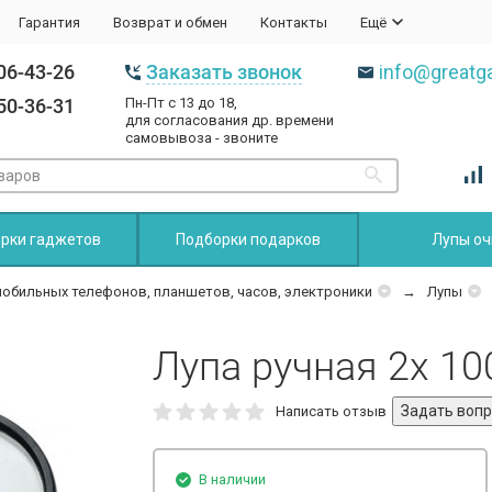
Гарантия
Возврат и обмен
Контакты
Ещё
06-43-26
Заказать звонок
info@greatga
50-36-31
Пн-Пт с 13 до 18,
для согласования др. времени
самовывоза - звоните
рки гаджетов
Подборки подарков
Лупы оч
мобильных телефонов, планшетов, часов, электроники
Лупы
Лупа ручная 2x 1
Написать отзыв
В наличии