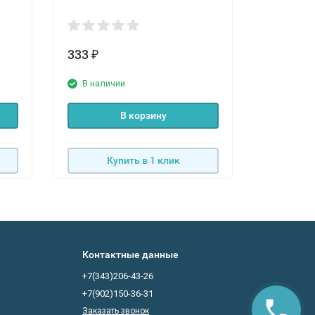
333
346
₽
₽
В наличии
В нали
В корзину
Купить в 1 клик
К
Контактные данные
+7(343)206-43-26
+7(902)150-36-31
Заказать звонок