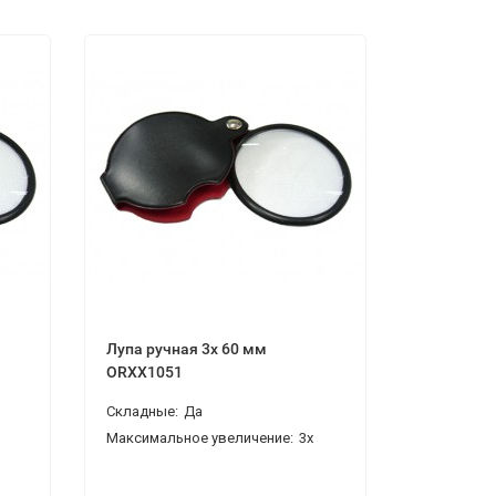
Лупа ручная 3x 60 мм
Лупа руч
ORXX1051
Складные:
Да
Складные:
Максимальное увеличение:
3x
Максималь