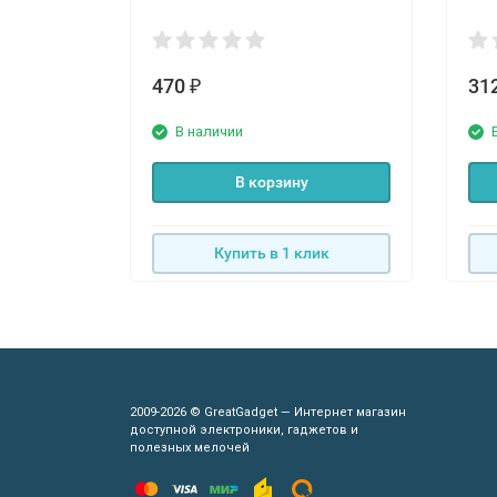
470
31
₽
В наличии
В корзину
Купить в 1 клик
2009-2026 © GreatGadget — Интернет магазин
доступной электроники, гаджетов и
полезных мелочей