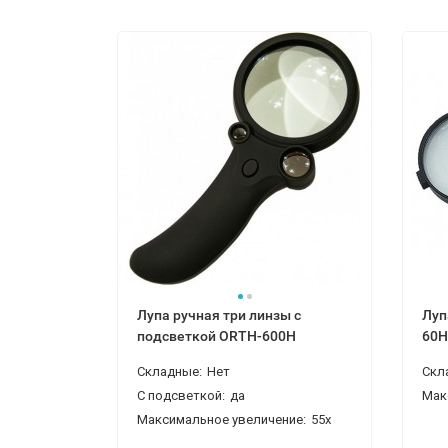
Лупа ручная три линзы с
Луп
подсветкой ORTH-600H
60
Складные:
Нет
Скл
С подсветкой:
да
Мак
Максимальное увеличение:
55x