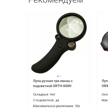
Лупа ручная три линзы с
Луп
подсветкой ORTH-600H
ORX
Складные:
Нет
Скл
С подсветкой:
да
Мак
Максимальное увеличение:
55x