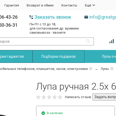
Гарантия
Возврат и обмен
Контакты
Ещё
06-43-26
Заказать звонок
info@greatga
50-36-31
Пн-Пт с 13 до 18,
для согласования др. времени
самовывоза - звоните
рки гаджетов
Подборки подарков
Лупы оч
мобильных телефонов, планшетов, часов, электроники
Лупы
Лупа ручная 2.5x
Написать отзыв
В наличии