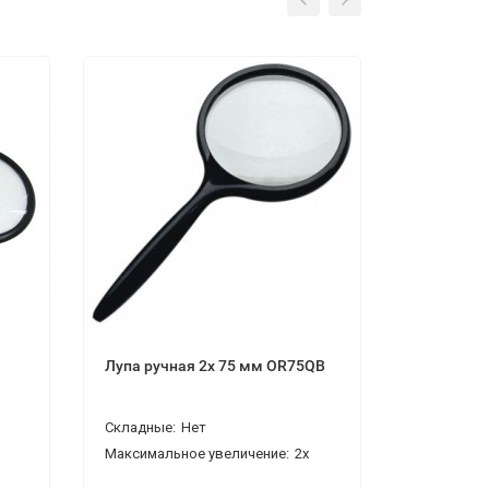
Лупа ручная 2x 75 мм OR75QB
Лупа ручн
OR100QB
Складные:
Нет
Складные:
Максимальное увеличение:
2x
Максималь