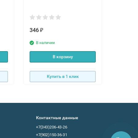
346
356
₽
₽
В наличии
В нали
В корзину
Купить в 1 клик
К
Контактные данные
+7(343)206-43-26
+7(902)150-36-31