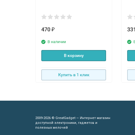
470
33
₽
В наличии
В корзину
Купить в 1 клик
2009-2026 © GreatGadget — Интернет магазин
доступной электроники, гаджетов и
полезных мелочей