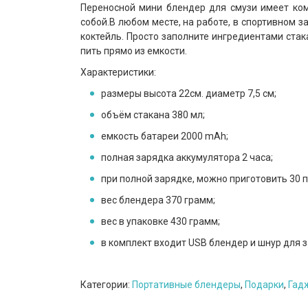
Переносной мини блендер для смузи имеет ком
собой.В любом месте, на работе, в спортивном з
коктейль. Просто заполните ингредиентами стак
пить прямо из емкости.
Характеристики:
размеры высота 22см. диаметр 7,5 см;
объём стакана 380 мл;
емкость батареи 2000 mAh;
полная зарядка аккумулятора 2 часа;
при полной зарядке, можно приготовить 30 
вес блендера 370 грамм;
вес в упаковке 430 грамм;
в комплект входит USB блендер и шнур для з
Категории:
Портативные блендеры
,
Подарки
,
Гад