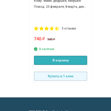
Кому:
маме, дедушке, бабушке
Повод:
23 февраля, 8 марта, день рождения, новый год
3 отзыва
740
₽
940
₽
В наличии
В корзину
Купить в 1 клик