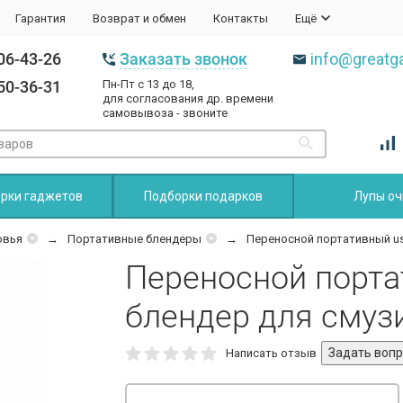
Гарантия
Возврат и обмен
Контакты
Ещё
06-43-26
Заказать звонок
info@greatga
50-36-31
Пн-Пт с 13 до 18,
для согласования др. времени
самовывоза - звоните
рки гаджетов
Подборки подарков
Лупы оч
овья
Портативные блендеры
Переносной портативный us
Переносной порта
блендер для смуз
Написать отзыв