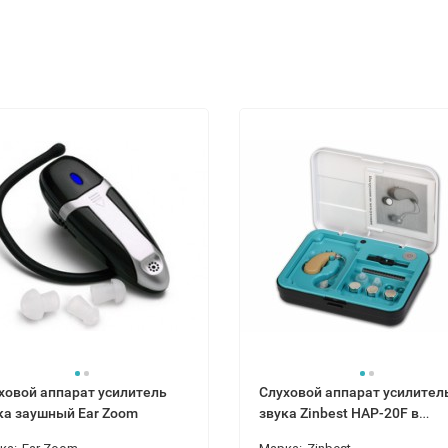
ховой аппарат усилитель
Слуховой аппарат усилител
ка заушный Ear Zoom
звука Zinbest HAP-20F в
антибактериальном футляр