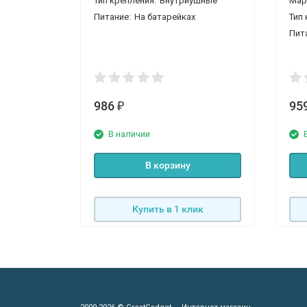
Тип крепления:
Внутриушные
Мар
Питание:
На батарейках
Тип 
Пит
986
95
₽
В наличии
В корзину
Купить в 1 клик