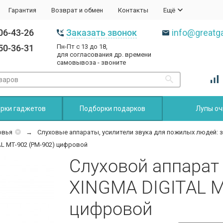
Гарантия
Возврат и обмен
Контакты
Ещё
06-43-26
Заказать звонок
info@greatga
50-36-31
Пн-Пт с 13 до 18,
для согласования др. времени
самовывоза - звоните
рки гаджетов
Подборки подарков
Лупы оч
овья
Слуховые аппараты, усилители звука для пожилых людей: 
AL МТ-902 (PM-902) цифровой
Слуховой аппарат
XINGMA DIGITAL М
цифровой