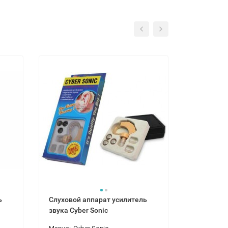
ь
Слуховой аппарат усилитель
Слуховой 
звука Cyber Sonic
звука Cybe
е