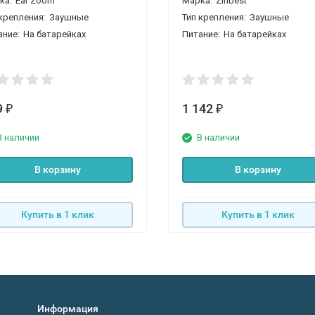
ка:
Ear Zoom
Марка:
Zinbest
крепления:
Заушные
Тип крепления:
Заушные
ание:
На батарейках
Питание:
На батарейках
9
1 142
₽
₽
В наличии
В наличии
В корзину
В корзину
Купить в 1 клик
Купить в 1 клик
Информация