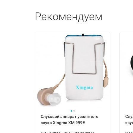
Рекомендуем
Слуховой аппарат усилитель
Слу
звука Xingma XM 999Е
зву