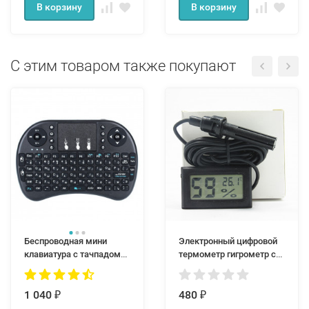
В корзину
В корзину
С этим товаром также покупают
Беспроводная мини
Электронный цифровой
клавиатура с тачпадом
термометр гигрометр с
Mini I8 PCM25 для смарт
выносным датчиком
тв Android
ORTPM12
1 040
480
₽
₽