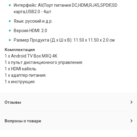
Интерфейс: AV,Порт питания DC,HDMI,RJ45,SPDIF,SD
карта,USB2.0 - 4шт
Язык: русский и д.р.
Версия HDMI: 2.0
Размер Продукта (Д х Ш х В): 11.50 x 11.50 x 2.0 см
Комплектация
1 х Android TV Box MXQ 4K
1 х пульт дистанционного управления
1 х HDMI кабель
1 х адаптер питания
1 х инструкция
Отзывы
Вопросы о товаре