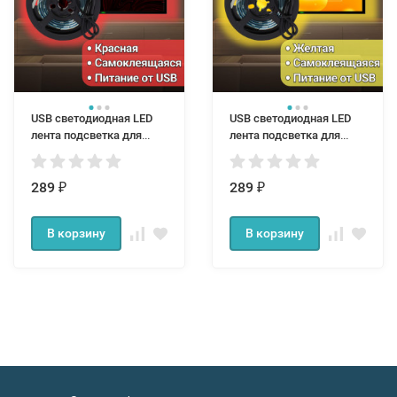
USB cветодиодная LED
USB cветодиодная LED
лента подсветка для
лента подсветка для
телевизора и монитора
телевизора и монитора
красняя 1 м IP65
желтая 1 м IP65
289
289
₽
₽
В корзину
В корзину