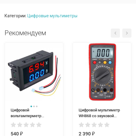
Категории:
Цифровые мультиметры
Рекомендуем
Цифровой
Цифровой мультиметр
вольтамперметр
WH868 со звуковой
(вольтметр + амперметр)
прозвонкой функцией
DC 0-100В, 0-10А
измерения частоты и
540
температуры
2 390
₽
₽