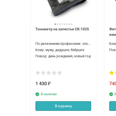
Тонометр на запястье CK-102S
Фит
изм
По увлечениям профессиям:
спортсмену, тренеру
Ком
Кому:
мужу, дедушке, бабушке
Пов
Повод:
день рождения, новый год
1 430
74
₽
В наличии
В корзину