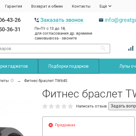
Гарантия
Возврат и обмен
Контакты
Ещё
06-43-26
Заказать звонок
info@greatga
50-36-31
Пн-Пт с 13 до 18,
для согласования др. времени
самовывоза - звоните
рки гаджетов
Подборки подарков
Лупы оч
леты
Фитнес браслет TW64S
Фитнес браслет 
Написать отзыв
Предзаказ