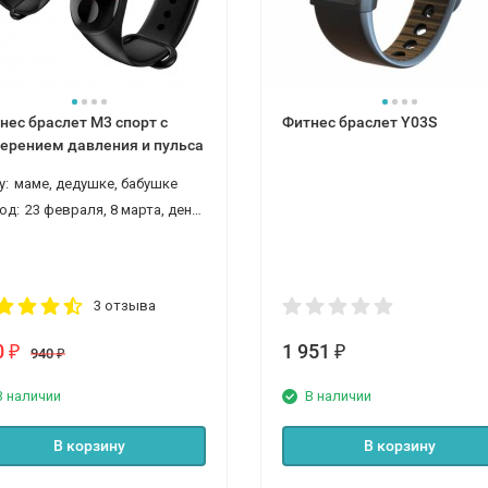
нес браслет M3 спорт с
Фитнес браслет Y03S
ерением давления и пульса
у:
маме, дедушке, бабушке
од:
23 февраля, 8 марта, день рождения, новый год
3 отзыва
0
1 951
₽
₽
940
₽
В наличии
В наличии
В корзину
В корзину