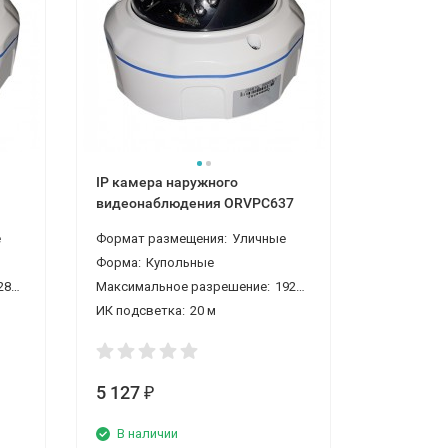
IP камера наружного
IP видео
видеонаблюдения ORVPC637
наблюден
е
Формат размещения:
Уличные
Формат ра
Форма:
Купольные
Форма:
Ку
0 1,3 Мп
Максимальное разрешение:
1920*1080 2 Мп
Максималь
ИК подсветка:
20 м
ИК подсве
5 127
3 634
₽
₽
В наличии
В нали