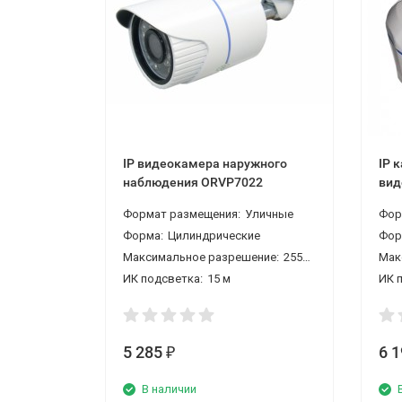
IP видеокамера наружного
IP 
наблюдения ORVP7022
вид
Формат размещения:
Уличные
Фор
Форма:
Цилиндрические
Фор
Максимальное разрешение:
2550*1440 4 Мп
Мак
ИК подсветка:
15 м
ИК 
5 285
6 
₽
В наличии