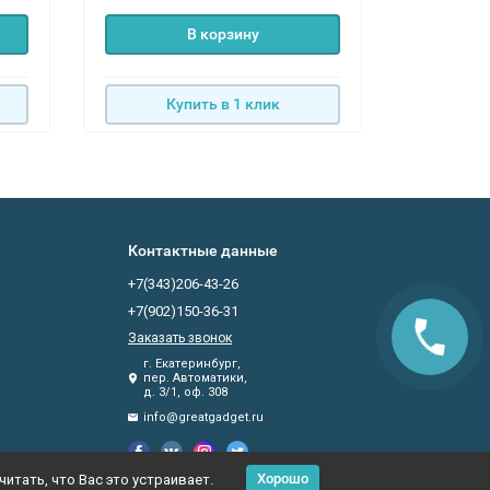
В корзину
Купить в 1 клик
К
Контактные данные
+7(343)206-43-26
+7(902)150-36-31
Заказать звонок
г. Екатеринбург,
пер. Автоматики,
д. 3/1, оф. 308
info@greatgadget.ru
Хорошо
итать, что Вас это устраивает.