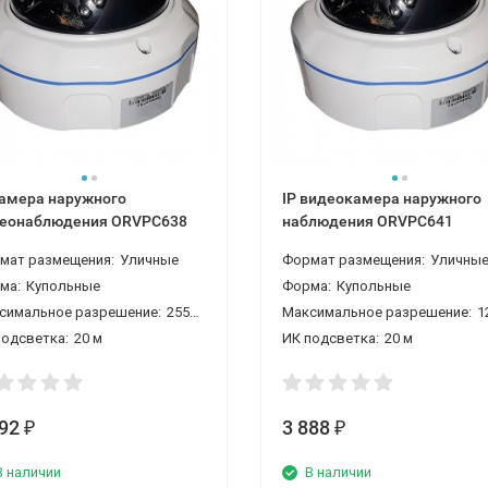
камера наружного
IP видеокамера наружного
еонаблюдения ORVPC638
наблюдения ORVPC641
мат размещения:
Уличные
Формат размещения:
Уличны
ма:
Купольные
Форма:
Купольные
симальное разрешение:
2550*1440 4 Мп
Максимальное разрешение:
1280*96
подсветка:
20 м
ИК подсветка:
20 м
192
3 888
₽
₽
В наличии
В наличии