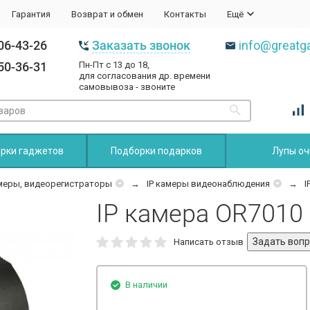
Гарантия
Возврат и обмен
Контакты
Ещё
06-43-26
Заказать звонок
info@greatga
50-36-31
Пн-Пт с 13 до 18,
для согласования др. времени
самовывоза - звоните
рки гаджетов
Подборки подарков
Лупы оч
амеры, видеорегистраторы
IP камеры видеонаблюдения
I
IP камера OR7010
Написать отзыв
В наличии