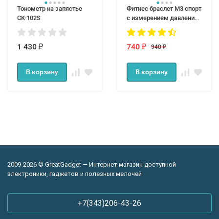
Тонометр на запястье
Фитнес браслет M3 спорт
CK-102S
с измерением давления
и пульса
1 430
740
940
₽
₽
₽
В корзину
В корзину
2009-2026 © GreatGadget — Интернет магазин доступной
электроники, гаджетов и полезных мелочей
+7(343)206-43-26